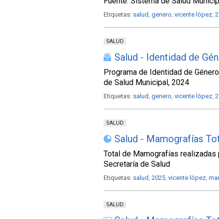
Fuente: Sistema de Salud Municip
Etiquetas:
salud
,
genero
,
vicente lópez
,
2
SALUD
Salud - Identidad de Gé
Programa de Identidad de Género
de Salud Municipal, 2024
Etiquetas:
salud
,
genero
,
vicente lópez
,
2
SALUD
Salud - Mamografías Tota
Total de Mamografías realizadas p
Secretaría de Salud
Etiquetas:
salud
,
2025
,
vicente lópez
,
ma
SALUD