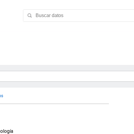
os
ología