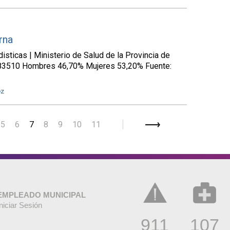
rna
isticas | Ministerio de Salud de la Provincia de
283510 Hombres 46,70% Mujeres 53,20% Fuente:
ez
5
6
7
8
9
10
11