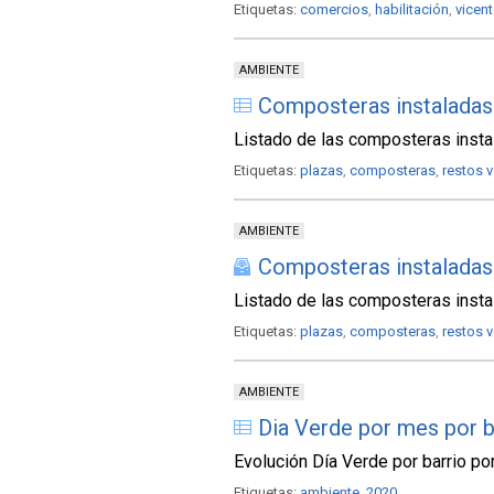
Etiquetas:
comercios
,
habilitación
,
vicen
AMBIENTE
Composteras instaladas
Listado de las composteras inst
Etiquetas:
plazas
,
composteras
,
restos 
AMBIENTE
Composteras instaladas
Listado de las composteras inst
Etiquetas:
plazas
,
composteras
,
restos 
AMBIENTE
Dia Verde por mes por b
Evolución Día Verde por barrio p
Etiquetas:
ambiente
,
2020